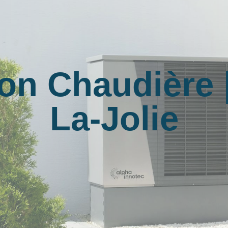
tion Chaudière 
La-Jolie