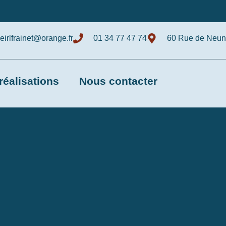
eirlfrainet@orange.fr
01 34 77 47 74
60 Rue de Neunk
réalisations
Nous contacter