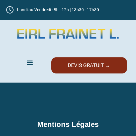
Lundi au Vendredi : 8h - 12h | 13h30 - 17h30
DEVIS GRATUIT →
Nos prestations
Nos réalisations
Nous contacter
Mentions Légales