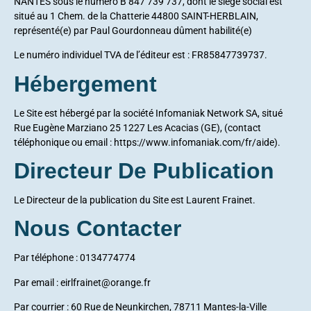
NANTES sous le numéro B 847 739 737, dont le siège social est
situé au 1 Chem. de la Chatterie 44800 SAINT-HERBLAIN,
représenté(e) par Paul Gourdonneau dûment habilité(e)
Le numéro individuel TVA de l’éditeur est : FR85847739737.
Hébergement
Le Site est hébergé par la société Infomaniak Network SA, situé
Rue Eugène Marziano 25 1227 Les Acacias (GE), (contact
téléphonique ou email :
https://www.infomaniak.com/fr/aide
).
Directeur De Publication
Le Directeur de la publication du Site est Laurent Frainet.
Nous Contacter
Par téléphone : 0134774774
Par email :
eirlfrainet@orange.fr
Par courrier :
60 Rue de Neunkirchen, 78711 Mantes-la-Ville