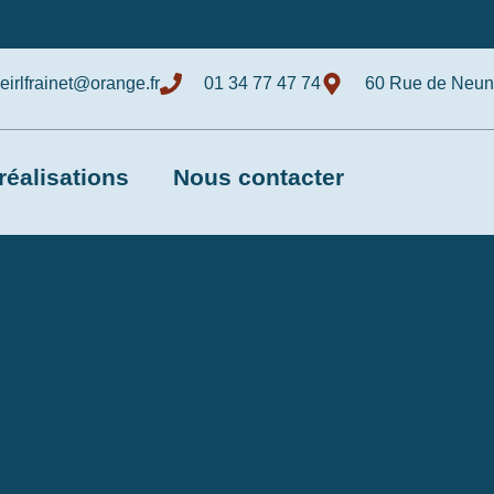
eirlfrainet@orange.fr
01 34 77 47 74
60 Rue de Neunk
réalisations
Nous contacter