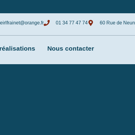
eirlfrainet@orange.fr
01 34 77 47 74
60 Rue de Neunk
réalisations
Nous contacter