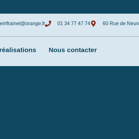
eirlfrainet@orange.fr
01 34 77 47 74
60 Rue de Neunk
réalisations
Nous contacter