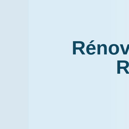
Rénova
R