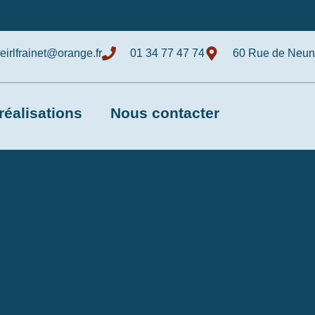
eirlfrainet@orange.fr
01 34 77 47 74
60 Rue de Neunk
réalisations
Nous contacter