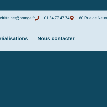
eirlfrainet@orange.fr
01 34 77 47 74
60 Rue de Neunk
réalisations
Nous contacter